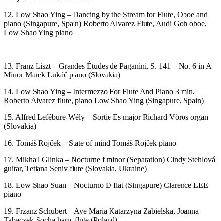
Michael Schütz
Je prvý z dvoch albumov Michaela Schütza, ktoré vznikli pod našou
hlavičkou. Vynimočnosť albumu spočíva v skladbách, kde
sa
navzájom doprevádzajú organ a bicia aparatúra v popových
skladbách
.
Našim zámerom je spopularizovať organovu hudbu a urobiť ju
atraktívnou aj pre mladé publikum. Preto sme pri výbere interpretov
oslovili dvoch mladých nadaných hudobníkov Nikoletu Šurinovú,
výherkyňu Česko Slovensko má talent 2018, a Tomáša Rajnohu,
oboch hrajúcich na bicie.
Interpretačné duo dopĺňajú skúsení umelci a pedagógovia Lucia
Pintérová na flaute, Tomáš Rojček na klavíri a Michal Mesjar na
organe.