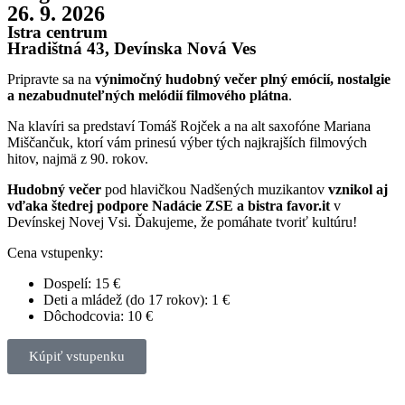
26. 9. 2026
Istra centrum
Hradištná 43, Devínska Nová Ves
Pripravte sa na
výnimočný hudobný večer plný emócií, nostalgie
a nezabudnuteľných melódií filmového plátna
.
Na klavíri sa predstaví Tomáš Rojček a na alt saxofóne Mariana
Miščančuk, ktorí vám prinesú výber tých najkrajších filmových
hitov, najmä z 90. rokov.
Hudobný večer
pod hlavičkou Nadšených muzikantov
vznikol aj
vďaka štedrej podpore Nadácie ZSE a bistra favor.it
v
Devínskej Novej Vsi. Ďakujeme, že pomáhate tvoriť kultúru!
Cena vstupenky:
Dospelí: 15 €
Deti a mládež (do 17 rokov): 1 €
Dôchodcovia: 10 €
Kúpiť vstupenku