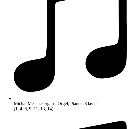
Lucia Pintérová: Flute - Flöte (3, 7, 13)