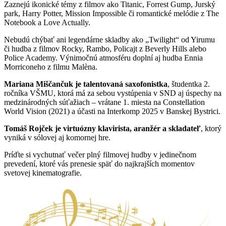
Zaznejú ikonické témy z filmov ako Titanic, Forrest Gump, Jurský
park, Harry Potter, Mission Impossible či romantické melódie z The
Notebook a Love Actually.
Nebudú chýbať ani legendárne skladby ako „Twilight“ od Yirumu
či hudba z filmov Rocky, Rambo, Policajt z Beverly Hills alebo
Police Academy. Výnimočnú atmosféru doplní aj hudba Ennia
Morriconeho z filmu Malèna.
Mariana Miščančuk je talentovaná saxofonistka
, študentka 2.
ročníka VŠMU, ktorá má za sebou vystúpenia v SND aj úspechy na
medzinárodných súťažiach – vrátane 1. miesta na Constellation
World Vision (2021) a účasti na Interkomp 2025 v Banskej Bystrici.
Tomáš Rojček je virtuózny klavirista, aranžér a skladateľ
, ktorý
vyniká v sólovej aj komornej hre.
Príďte si vychutnať večer plný filmovej hudby v jedinečnom
prevedení, ktoré vás prenesie späť do najkrajších momentov
svetovej kinematografie.