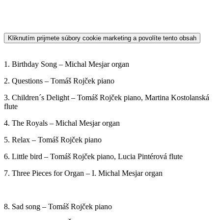
12. Salsa – Nancy Čörgöová piano Slovakia, Joanna Tabaczek-
Socha flute Poland
13. Swing – Michal Mesjar organ
14. Wer nur den lieben Gott lässt walten – Tomáš Rojček
15. All of You – Nancy Čörgöová piano
Organ Dreams 2
Organ dreams 2 je voľné pokračovanie cyklu Organ Dreams 1, z
hľadiska spolupráce je však mohutnejší. Kým prvého projektu sa
zúčastnilo 8 umelcov, na tomto pracovalo až
28 umelcov z 10
krajín Európskej únie
(Slovensko, Taliansko, Španielsko,
Ukrajina, Poľsko…) a Singapuru.
Na albume sa nachádzajú skladby rôznych kombinácií nástrojov, čo
robí
album rozmanitým, farebným a zvukovo malebným
.
Je ako
sen, ktorý vás prevedie časom od starých barokových majstrov,
cez romantizmus až po súčasnú tvorbu
, geograficky z Európy až
do ďalekého Singapuru, a to nielen interpretačne, ale aj
skladateľsky.
Sme hrdí na to, že sme na albume zachytili aj úžasných slovenských