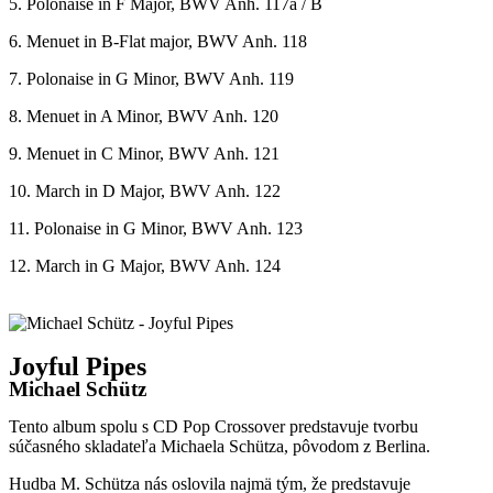
Joyful Pipes
Michael Schütz
Tento album spolu s CD Pop Crossover predstavuje tvorbu
súčasného skladateľa Michaela Schütza, pôvodom z Berlina.
Hudba M. Schütza nás oslovila najmä tým, že predstavuje
stretnutie vážnej a pop hudby v lákavých hravých skladbách,
ktoré sú atraktívne aj pre mladšie publikum
.
Album je akýmsi pokračovaním projektu Pop Crossover aj vo
výbere tých istých účinkujúcich. Okrem Lucie, Tomáša a Michala,
sa predstavia aj dámy Nancy Čörgöová (klavír) Joanna Tabaczek-
Socha (flauta), Martina Kostolanská (flauta).