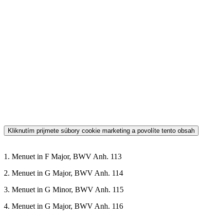
1. Menuet in F Major, BWV Anh. 113
2. Menuet in G Major, BWV Anh. 114
3. Menuet in G Minor, BWV Anh. 115
4. Menuet in G Major, BWV Anh. 116
5. Polonaise in F Major, BWV Anh. 117a / B
6. Menuet in B-Flat major, BWV Anh. 118
7. Polonaise in G Minor, BWV Anh. 119
Kliknutím prijmete súbory cookie marketing a povolíte tento obsah
8. Menuet in A Minor, BWV Anh. 120
9. Menuet in C Minor, BWV Anh. 121
10. March in D Major, BWV Anh. 122
11. Polonaise in G Minor, BWV Anh. 123
12. March in G Major, BWV Anh. 124