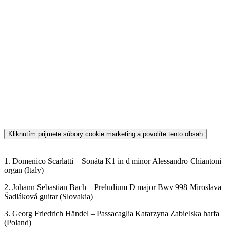
Mucha cello (Slovakia)
11. Anton Petrík – Romanca for organ and cello (Slovakia) Michal
Mesjar, Karolína Zívalíková
12. Low Shao Ying – Dancing by the Stream for Flute, Oboe and
piano (Singapure, Spain) Roberto Alvarez Flute, Audi Goh oboe,
Low Shao Ying piano
13. Franz Liszt – Grandes Études de Paganini, S. 141 – No. 6 in A
Minor Marek Lukáč piano (Slovakia)
14. Low Shao Ying – Intermezzo For Flute And Piano 3 min.
Roberto Alvarez flute, piano Low Shao Ying (Singapure, Spain)
15. Alfred Lefébure-Wély – Sortie Es major Richard Vörös organ
(Slovakia)
16. Tomáš Rojček – State of mind Tomáš Rojček piano
17. Mikhail Glinka – Nocturne f minor (Separation) Cindy Stehlová
guitar, Tetiana Seniv flute (Slovakia, Ukraine)
18. Low Shao Suan – Nocturno D flat (Singapure) Clarence LEE