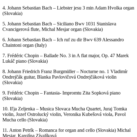
piano
19. Frzanz Schubert – Ave Maria Katarzyna Zabielska, Joanna
Tabaczek-Socha harp, flute (Poland)
20. Low Shao Suan – Sunrise over the Rockies Don Kow Tenor
Trombone & Shao Suan Low Piano (Singapure)
21. Marian Kittner – Arioso Mucha Quartet, Daniela Mareková flute
22. Tomas Rojček – Paradise Michal Mesjar organ, Barbora
Šteflová hoboj (Slovakia, Czech)
23. Myroslav Skoryk: Melody Julia Roshko violin, Tomas Rojček
piano (Ukraine, Slovakia)
Austria (Grapevine studio – Berg), Germany (primTON), Slovakia
(Kovadlina studio), Poland (B and B records -Niepołomice), Italy
(La mantovana – Bergamo), Singapure (Yong Siew Toh
Conservatory studio).
Pop Crossover