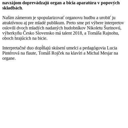
14. Stay tuned (M. Mesjar / T. Rajnoha) Bonus track