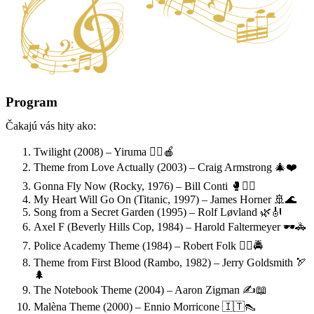
Program
Čakajú vás hity ako:
Twilight (2008) – Yiruma 🧛‍♂️🍎
Theme from Love Actually (2003) – Craig Armstrong 🎄❤️
Gonna Fly Now (Rocky, 1976) – Bill Conti 🥊🏃‍♂️
My Heart Will Go On (Titanic, 1997) – James Horner 🚢🌊
Song from a Secret Garden (1995) – Rolf Løvland 🌿🎻
Axel F (Beverly Hills Cop, 1984) – Harold Faltermeyer 🕶️🚓
Police Academy Theme (1984) – Robert Folk 👮‍♂️🚔
Theme from First Blood (Rambo, 1982) – Jerry Goldsmith 🏹
🌲
The Notebook Theme (2004) – Aaron Zigman ✍️📖
Malèna Theme (2000) – Ennio Morricone 🇮🇹👠