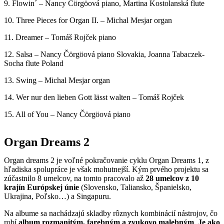
skladateľov Antona Petríka, Ilju Zeljenku, Mariana Kittnera či
Tomáša Rojčeka.