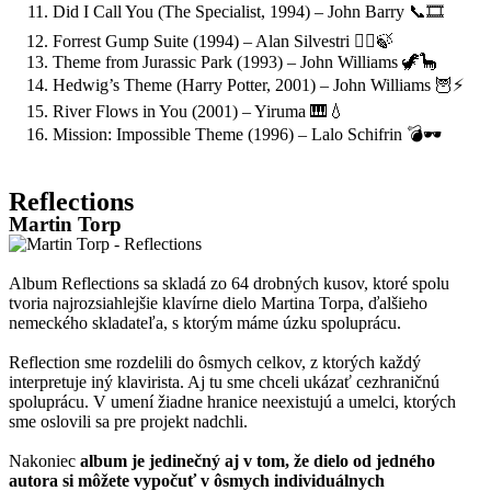
Did I Call You (The Specialist, 1994) – John Barry 📞🎞️
Forrest Gump Suite (1994) – Alan Silvestri 🏃‍♂️🍃
Theme from Jurassic Park (1993) – John Williams 🦖🦕
Hedwig’s Theme (Harry Potter, 2001) – John Williams 🦉⚡
River Flows in You (2001) – Yiruma 🎹💧
Mission: Impossible Theme (1996) – Lalo Schifrin 💣🕶️
Reflections
Martin Torp
Album Reflections sa skladá zo 64 drobných kusov, ktoré spolu
tvoria najrozsiahlejšie klavírne dielo Martina Torpa, ďalšieho
nemeckého skladateľa, s ktorým máme úzku spoluprácu.
Reflection sme rozdelili do ôsmych celkov, z ktorých každý
interpretuje iný klavirista. Aj tu sme chceli ukázať cezhraničnú
spoluprácu. V umení žiadne hranice neexistujú a umelci, ktorých
sme oslovili sa pre projekt nadchli.
Nakoniec
album je jedinečný aj v tom, že dielo od jedného
autora si môžete vypočuť v ôsmych individuálnych