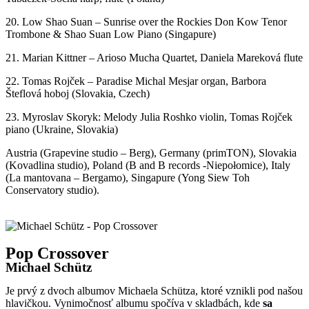
1. The Beginning (M. Mesjar / N. Šurinová)
2. Salsa Creek (T. Rojček)
3. Journey to Brazil (T. Rojček / L. Pintérová)
4. Impressions (M. Mesjar)
5. Mike´s blues (T. Rojček)
6. Once again (M. Mesjar / N. Šurinová)
7. Heart jump (T. Rojček / L. Pintérová)
Kliknutím prijmete súbory cookie marketing a povolíte tento obsah
8. Sentimental Thoughts (T. Rojček)
9. Straight ahead (M. Mesjar / N. Šurinová)
10. Ich steh an deiner Krippen hier (T. Rojček)
11. Community (M. Mesjar / N. Šurinová)
12. Thumb jump (T. Rojček)
13. Without you (M. Mesjar / L. Pintérová) piano / flute